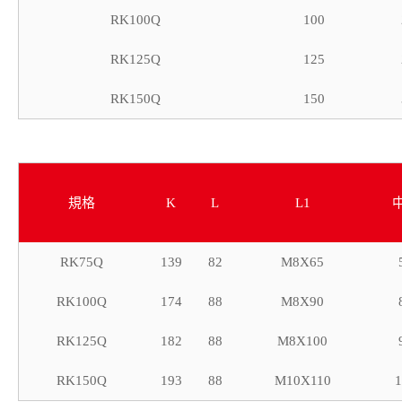
RK100Q
100
RK125Q
125
RK150Q
150
規格
K
L
L1
RK75Q
139
82
M8X65
RK100Q
174
88
M8X90
RK125Q
182
88
M8X100
RK150Q
193
88
M10X110
1