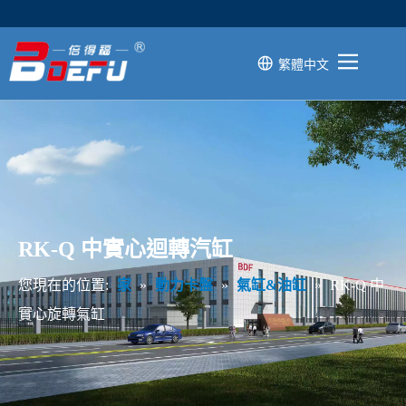
繁體中文
關於
數控機床
CNC零件
立式磨床
RK-Q 中實心迴轉汽缸
服務
部落格
您現在的位置:
家
»
動力卡盤
»
氣缸&油缸
»
RK-Q 中
實心旋轉氣缸
聯繫我們