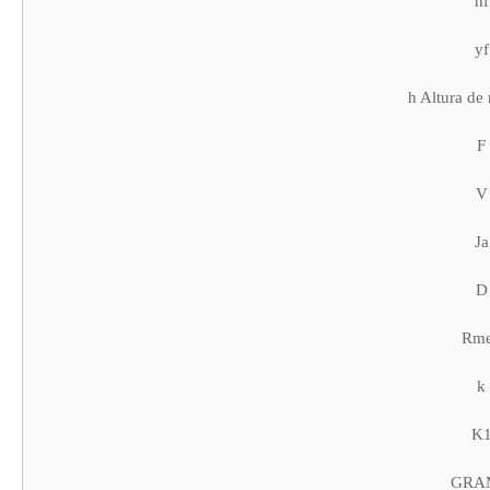
hf
yf
h Altura de 
F
V
Ja
D
Rm
k
K
GRA