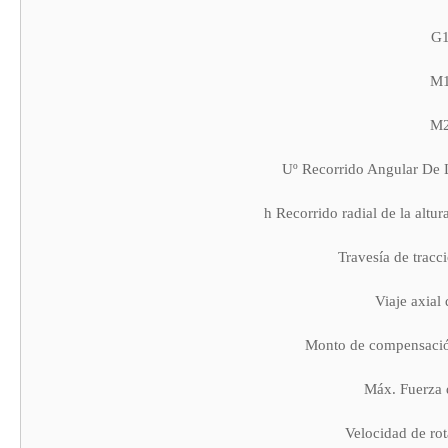
G
M
M
Uº Recorrido Angular De 
h Recorrido radial de la altu
Travesía de tracc
Viaje axial 
Monto de compensación
Máx. Fuerza 
Velocidad de rot