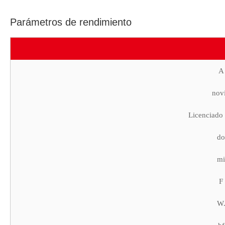
Parámetros de rendimiento
A
nov
Licenciado 
do
mi
F
W